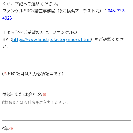
くか、下記へご連絡ください。
特別講座 ほか
ファンケル SDGs講座事務局（(株)横浜アーチスト内）：
045-232-
4925
特別講座
⼯場⾒学をご希望の⽅は、ファンケルの
受賞歴
HP（
https://www.fancl.jp/factory/index.html
）をご確認くださ
い。
お問い合わせ
（
※
印の項目は入力必須項目です）
単発講座のお申込み
学校名または会社名
学年