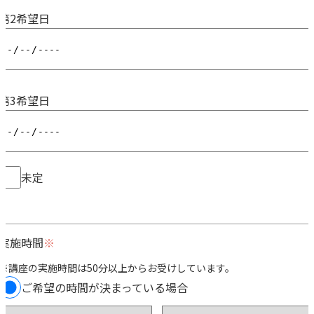
第2希望日
第3希望日
未定
実施時間
※講座の実施時間は50分以上からお受けしています。
ご希望の時間が決まっている場合