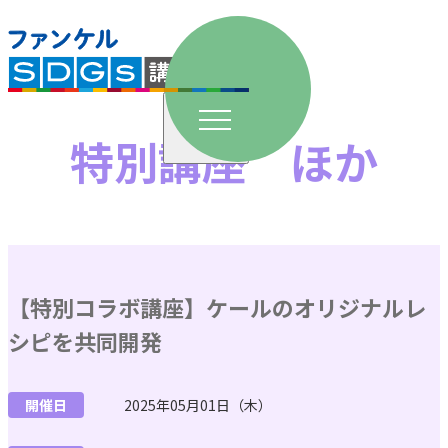
単発講座
特別講座 ほか
小学校
中学校
高校
【特別コラボ講座】ケールのオリジナルレ
シピを共同開発
長期講座
開催日
2025年05月01日（木）
夏休み講座