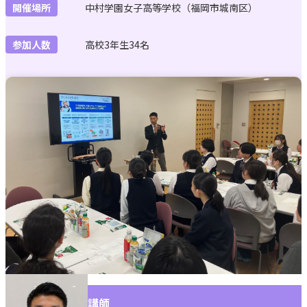
開催場所
中村学園女子高等学校（福岡市城南区）
特別講座 ほか
参加人数
高校3年生34名
特別講座
受賞歴
お問い合わせ
単発講座のお申込み
講師