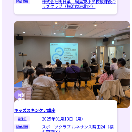
株式会社明日葉 綱島東小学校放課後キ
開催場所
ッズクラブ（横浜市港北区）
特別
講座
キッズスキンケア講座
2025年01月13日（月）
開催日
スポーツクラブ ルネサンス蒔田24（横
開催場所
浜市南区）