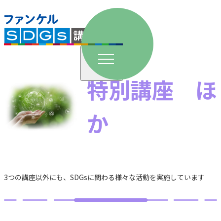
単発講座
特別講座 ほ
小学校
か
中学校
高校
長期講座
3つの講座以外にも、SDGsに関わる様々な活動を実施しています
夏休み講座