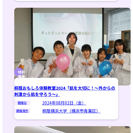
特別
講座
桐蔭おもしろ体験教室2024「肌を大切に！～外からの
刺激から肌を守ろう～」
2024年08月02日（金）
開催日
桐蔭横浜大学（横浜市青葉区）
開催場所